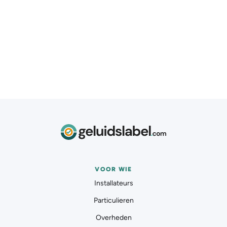
Als installateur ben je ook na de installatie
verantwoordelijk. Bereikbaar blijven voorkomt
juridische problemen en klachten.
VOOR WIE
Installateurs
Particulieren
Overheden