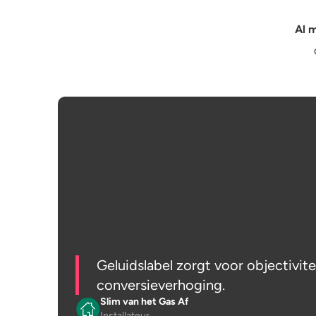
Al m
n
l.com
latie
Geluidslabel zorgt voor objectivite
conversieverhoging.
Slim van het Gas Af
Installateur