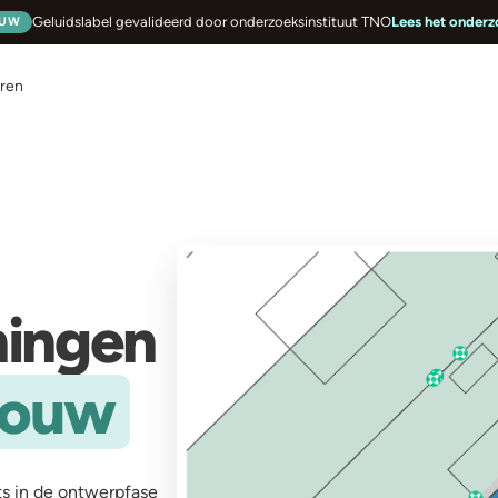
Geluidslabel
gevalideerd door onderzoeksinstituut TNO
Lees het onderz
EUW
eren
ningen
sbouw
s in de ontwerpfase