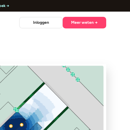
oek →
Inloggen
Meer weten →