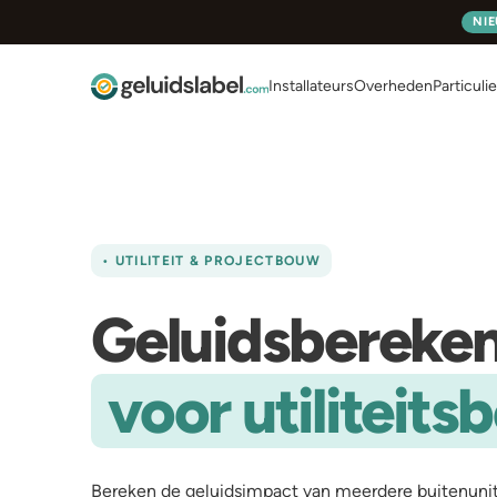
NI
Installateurs
Overheden
Particuli
• UTILITEIT & PROJECTBOUW
Geluidsbereke
voor utiliteit
Bereken de geluidsimpact van meerdere buitenunit