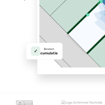
Bereken
✓
cumulatie