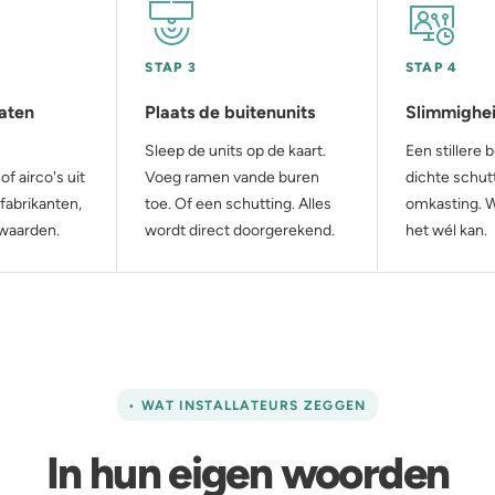
STAP 3
STAP 4
aten
Plaats de buitenunits
Slimmighe
Sleep de units op de kaart.
Een stillere 
 airco's uit
Voeg ramen vande buren
dichte schut
fabrikanten,
toe. Of een schutting. Alles
omkasting. W
swaarden.
wordt direct doorgerekend.
het wél kan.
• WAT INSTALLATEURS ZEGGEN
In hun eigen woorden