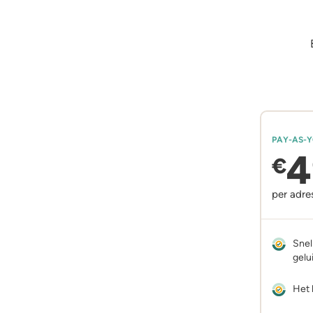
PAY-AS-
4
€
per adre
Snel
gelu
Het 