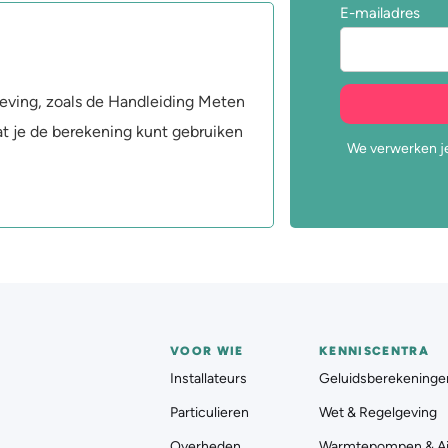
E-mailadres
eving, zoals de Handleiding Meten
at je de berekening kunt gebruiken
We verwerken je
VOOR WIE
KENNISCENTRA
Installateurs
Geluidsberekeninge
Particulieren
Wet & Regelgeving
Overheden
Warmtepompen & Ai